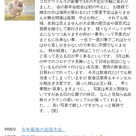
コロナウイルスの影響で3月の予定が大幅に変わり
ました。 会の新年会総会は初の中止に。 お陰様で
稽古の方は場所が変わるだけで変更予定はありませ
んが舞台関連は延期、中止が殆ど。。 それでも地
域、名前は言えませんが大企業の慰労会や退官式は
規模を縮小して敢行されます。 様々なイベントが中
止になりつつありますが何が一番辛いって卒業式が
まともに出来ない事。 一生で一度の事でこればかり
はやり直しがきかないので本当に不憫でなりませ
ん。 時が経過し「あの時はこうだったんだよ～！」
と笑って言える日が早く来るといいです。 3月は私
の中でのコロナプチ見舞いとして日頃お世話になっ
ているものの中々行けない名古屋、豊田の飲食店に
日替わりで行っています。 今月は飲食代だけでも相
当使ってしまっていますが 飲食店業界もキャンセル
が相次ぎ大変です。 困った時はお互い様。。 早く
事態か 収束しますように。。 写真は本文と関係な
いですがある日の公園での休日。 なんと見知らぬ自
称カメラマンの若いカップルが撮ってくれまし
た。。 良い写真で嬉しいですがちょっと複雑で
す。。(笑)
PREV
今年最後の全国大会。