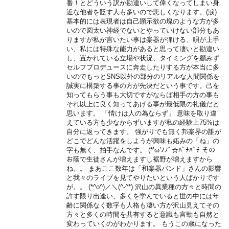
番！とどういう訳か勘違いして偉くなってしまい身
近な他者を貶す人も多いので悲しくなります。(涙)
基本的には表現者は自己顕示欲の塊のような方が多
いので図太い神経でないとやっていけない部分もあ
りますが私が言いたい事は楽器が弾ける、唄が上手
い、私には特殊な能力があると思って凄いと勘違い
し、置かれている立場や状況、タイミングを顧みず
セルフプロデュースに奔走したりする方が本当に多
いのでもっとSNS以外の部分のリアルな人間関係を
誠実に構築する事の方が先決だという事です。己を
知ってもらう事も大切ですがならば相手の方の事も
それ以上に良く知ってあげる事が最低限の礼儀だと
思います。 「情けは人の為ならず」 意味を取り違
えている方も少なからずいますが私の経験上75%は
自分に返ってきます。 強がりでも無く邦楽界の誰が
どこでどんな活躍をしようが興味も妬みの「ね」の
字も無く、拍手なんです。 (*’ω’ﾉﾉﾞ☆ﾊﾟﾁﾊﾟﾁ その
お蔭で生徒さんが増えますし裾野が増えますから
ね。。 まあここ数年は「和楽器バンド」さんの影響
と我々のライブを見てやりたいという人ばかりです
が。。 (*^o^)／＼(^-^*) 沢山の異業種の方々と時間の
許す限り出逢い、多くを学んでいると世の中には年
齢に関係なく数字も人格も凄い方が沢山見えてその
方々と多くの時間を共有すると意識も言動も自然と
変わっていくのがわかります。 もうこの歳になった