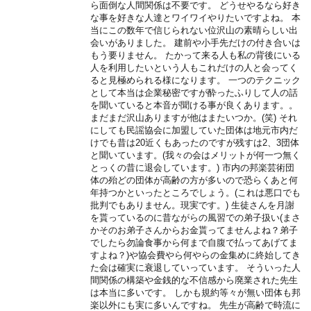
ら面倒な人間関係は不要です。 どうせやるなら好き
な事を好きな人達とワイワイやりたいですよね。 本
当にこの数年で信じられない位沢山の素晴らしい出
会いがありました。 建前や小手先だけの付き合いは
もう要りません。 たかって来る人も私の背後にいる
人を利用したいという人もこれだけの人と会ってく
ると見極められる様になります。 一つのテクニック
として本当は企業秘密ですが酔ったふりして人の話
を聞いていると本音が聞ける事が良くあります。。
まだまだ沢山ありますが他はまたいつか。(笑) それ
にしても民謡協会に加盟していた団体は地元市内だ
けでも昔は20近くもあったのですが残すは2、3団体
と聞いています。(我々の会はメリットが何一つ無く
とっくの昔に退会しています。) 市内の邦楽芸術団
体の殆どの団体が高齢の方が多いので恐らくあと何
年持つかといったところでしょう。(これは悪口でも
批判でもありません。現実です。) 生徒さんを月謝
を貰っているのに昔ながらの風習での弟子扱い(まさ
かそのお弟子さんからお金貰ってませんよね？弟子
でしたら勿論食事から何まで自腹で払ってあげてま
すよね？)や協会費やら何やらの金集めに終始してき
た会は確実に衰退していっています。 そういった人
間関係の構築や金銭的な不信感から廃業された先生
は本当に多いです。 しかも規約等々が無い団体も邦
楽以外にも実に多いんですね。 先生が高齢で時流に