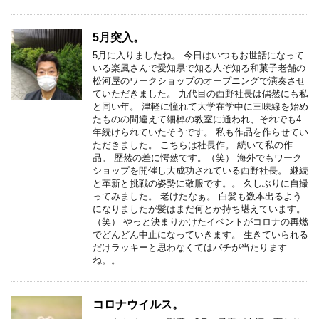
5月突入。
5月に入りましたね。 今日はいつもお世話になって
いる楽風さんで愛知県で知る人ぞ知る和菓子老舗の
松河屋のワークショップのオープニングで演奏させ
ていただきました。 九代目の西野社長は偶然にも私
と同い年。 津軽に憧れて大学在学中に三味線を始め
たものの間違えて細棹の教室に通われ、それでも4
年続けられていたそうです。 私も作品を作らせてい
ただきました。 こちらは社長作。 続いて私の作
品。 歴然の差に愕然です。（笑） 海外でもワーク
ショップを開催し大成功されている西野社長。 継続
と革新と挑戦の姿勢に敬服です。。 久しぶりに自撮
ってみました。 老けたなぁ。 白髪も数本出るよう
になりましたが髪はまだ何とか持ち堪えています。
（笑） やっと決まりかけたイベントがコロナの再燃
でどんどん中止になっていきます。 生きていられる
だけラッキーと思わなくてはバチが当たります
ね。。
コロナウイルス。