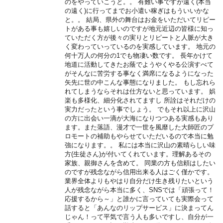
のをやっていこうと。。 有難い事ですが遠く(本当
の遠く)に行ってまでお小遣い稼ぎはもういいかな
と。。 結局、県外の舞台はお金をいただいてリピー
トがある事も嬉しいのですが地元近辺の皆様に知っ
ていただく方が後々の実りとリピートと人脈が大き
く変わっていっているのを実感しています。 地元の
何十万人の何分の1でも物凄い数です。 長年かけて
地道に活動してきたお蔭でようやくやる公演すべて
がそんなに苦労する事なく満席になるようになった
矢先に世の中こんな事態になりました。 もし忘れら
れてしまうならそれは仕方ないと思っています。 娯
楽も多様化、細分化されてますし 所詮はそれだけの
実力だったという事でしょう。 でもそれ以上に沢山
の方に出会い一滴が大海になりつつある実感もあり
ます。また落語、漫才で一世を風靡した大師匠のプ
ロモートの補助もやらせていただいるので本当に勉
強になります。。 私には本当に沢山の素晴らしい味
方(生徒さん)が付いてくれています。理解あるその
家族、親御さんを含めて。 同業の方も信頼はしたい
のですが残念ながら信用出来る人はごく僅かです。
業界全体よりもやはり自分だけ生き残りたいという
人が残念ながら本当に多く、SNSでは「頑張って！
応援するから～」と誰かに言っていても実際会って
話すると「あんなのリップサービス」に決まってん
じゃん！って平気で言う人も多いですし、自分が一