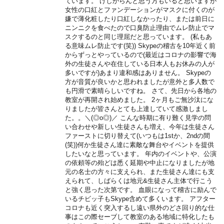
ています。 けしからんと思う方もいると思いますが
女性の口紅とファンデーションがマスクに付くのが
嫌で薄化粧したり口紅しなかったり、または前日に
ニンニクを食べたので口臭防止理由でムレ防止でマ
スクするのと同じ理屈だと思っています。 (私もあ
る意味ムレ防止です(笑)) Skypeの稽古を10年近く前
からずっとやっているので(最近はコロナの影響で海
外の生徒さんや在住している日本人もお休みの人が
多いですが)あまり違和感はありません。 Skypeの
方が音質が良いかと思われましたが意外と多人数で
も円滑で素晴らしいですね。 さて、先日から各地の
教室が再開され始めました。 2ヶ月もご無沙汰にな
りましたが皆さんとても上達していて感激しまし
た。。＼(◎o◎)／ こんな時期に有り難く見学の問
い合わせや新しい生徒さんも増え、今年は生徒さん
ファーストに切り替えて(いつもは1stか、2ndの間
(笑))何か生徒さん達に素敵な舞台やイベントを提供
したいなと思っています。 年内のイベントや、公演
の依頼等の殆どは悉く延期や中止になりましたが地
元の名士の方々に支えられ、また生徒さん達にも支
えられて、しばらくは地元&生徒さん主体で行こう
と強く思った次第です。 血眼になって稽古に励んで
いるチビッ子もSkype含めて多くいます。 アフター
コロナも近く突入するし遠い県外のどさ回り的な仕
事はこの際セーブして教室のある地域に特化したも