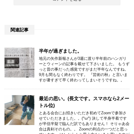
関連記事
半年が過ぎました。
地元の矢作新報さんが3週に渡り半年前のハンガリ
ーとウィーンの記事を載せて下さいました。 もうず
っと昔の事だった感覚ですがまだ半年なんですね。
9月も間もなく終わりです。 『芸術の秋』と言いま
すが暑すぎて早く終わってしまいそうですね。。
最近の思い。(長文です。スマホなら2メー
トル位)
とある会合にお招きいただき初めてZoomで参加さ
せていただきました。。(^ω^) 決して半身半着です
が半信半疑で臨んだ訳でもありません！ そりゃあ会
合は真剣そのもの。。 Zoomの利点の一つだと思っ