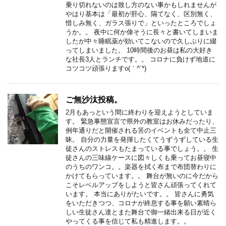
乗り切れないのは致し方のない事かもしれませんが
やはり基本は「最初が肝心、隔てなく、区別無く、
惜しみ無く、ガラス張りで」といったところでしょ
うか。。 夜中に何か偉そうに長々と書いてしまいま
したが中々睡眠薬が効いてこないので久しぶりに綴
ってしまいました。 10時間後のお昼は私の大好き
な社長3人とランチです。。 コロナに負けず地道に
コツコツ頑張りますo(｀^´*)
ご無沙汰投稿。
2月もあっという間に終わりを迎えようとしていま
す。 緊急事態宣言で県外の教室はお休みだったり、
例年通りだと開催される筈のイベントも全て中止三
昧。 自分の力量を発揮したくてうずうずしている生
徒さんのストレスもたまっている事でしょう。。 生
徒さんの三味線ケースに図々しくも乗ってお昼寝中
のうちのワンコ。。楽器を拭く布まで布団替わりに
かけてもらっています。。 舞台が無いのに今だから
こそレベルアップをしようと皆さん頑張ってくれて
います。 本当にありがたいです。。 皆さんに勇気
をいただきつつ、コロナが終息する事を願い素晴ら
しい生徒さん達とまた舞台で御一緒出来る日が近く
やってくる事を信じて私も精進します。。