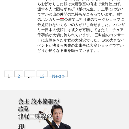
らお預かりした鶴は大府教室の有志で最終仕上げ。
渡す本人は図らずも折り紙の先生。。上手ではない
ですが沢山の仲間の気持ちがこもっています。 昨年
のハンガリー
公演では折り紙のワークショップに
数え切れないくらいの人が押し寄せました。 ハンガ
リー日本大使館には彼女が寄贈してきたミニチュア
千羽鶴が大切に飾られています。 三味線のコンサー
トに支障をきたす程の大盛況でした。 次の大きなイ
ベントが決まる矢先の出来事に大変ショックですが
どうか良くなる事を願っています。。
1
2
…
13
Next »