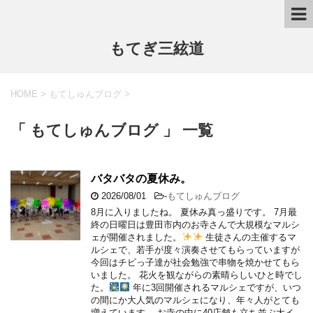
もてぎ三絃道
HOME
>
もてしゅんブログ
>
「 もてしゅんブログ 」 一覧
バタバタの夏休み。
2026/08/01
-
もてしゅんブログ
8月に入りましたね。 夏休み真っ盛りです。 7月最
終の日曜日は豊田市内のお寺さんで大規模なマルシ
ェが開催されました。
生徒さんの主催するマ
ルシェで、若手が度々演奏させてもらっていますが
今回はチビっ子達が社会勉強で串物を焼かせてもら
いました。 花火を観ながらの素晴らしいひと時でし
た。
年に3回開催されるマルシェですが、いつ
の間にか大人気のマルシェになり、年々人がとても
増えています。 お寺の中に40店舗も立ち並ぶ大イ