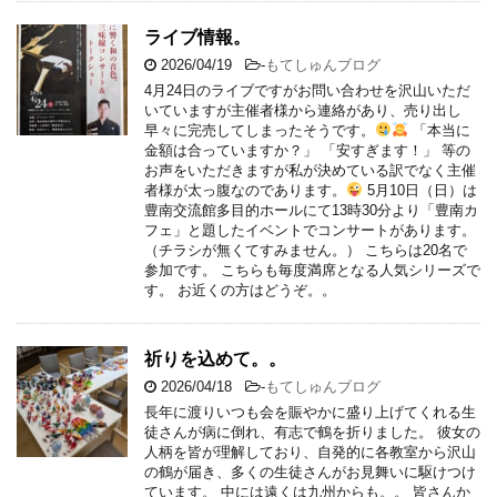
ライブ情報。
2026/04/19
-
もてしゅんブログ
4月24日のライブですがお問い合わせを沢山いただ
いていますが主催者様から連絡があり、売り出し
早々に完売してしまったそうです。
「本当に
金額は合っていますか？」 「安すぎます！」 等の
お声をいただきますが私が決めている訳でなく主催
者様が太っ腹なのであります。
5月10日（日）は
豊南交流館多目的ホールにて13時30分より「豊南カ
フェ」と題したイベントでコンサートがあります。
（チラシが無くてすみません。） こちらは20名で
参加です。 こちらも毎度満席となる人気シリーズで
す。 お近くの方はどうぞ。。
祈りを込めて。。
2026/04/18
-
もてしゅんブログ
長年に渡りいつも会を賑やかに盛り上げてくれる生
徒さんが病に倒れ、有志で鶴を折りました。 彼女の
人柄を皆が理解しており、自発的に各教室から沢山
の鶴が届き、多くの生徒さんがお見舞いに駆けつけ
ています。 中には遠くは九州からも。。 皆さんか