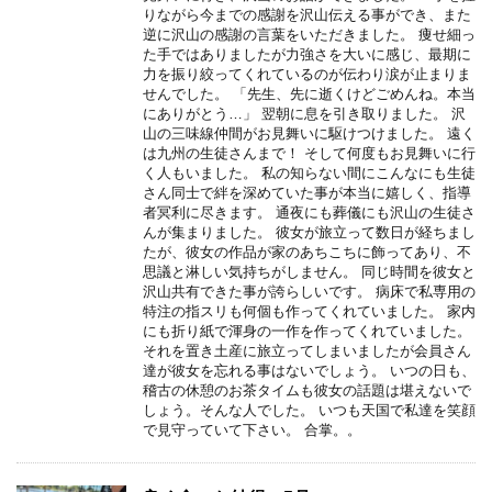
りながら今までの感謝を沢山伝える事ができ、また
逆に沢山の感謝の言葉をいただきました。 痩せ細っ
た手ではありましたが力強さを大いに感じ、最期に
力を振り絞ってくれているのが伝わり涙が止まりま
せんでした。 「先生、先に逝くけどごめんね。本当
にありがとう…」 翌朝に息を引き取りました。 沢
山の三味線仲間がお見舞いに駆けつけました。 遠く
は九州の生徒さんまで！ そして何度もお見舞いに行
く人もいました。 私の知らない間にこんなにも生徒
さん同士で絆を深めていた事が本当に嬉しく、指導
者冥利に尽きます。 通夜にも葬儀にも沢山の生徒さ
んが集まりました。 彼女が旅立って数日が経ちまし
たが、彼女の作品が家のあちこちに飾ってあり、不
思議と淋しい気持ちがしません。 同じ時間を彼女と
沢山共有できた事が誇らしいです。 病床で私専用の
特注の指スリも何個も作ってくれていました。 家内
にも折り紙で渾身の一作を作ってくれていました。
それを置き土産に旅立ってしまいましたが会員さん
達が彼女を忘れる事はないでしょう。 いつの日も、
稽古の休憩のお茶タイムも彼女の話題は堪えないで
しょう。そんな人でした。 いつも天国で私達を笑顔
で見守っていて下さい。 合掌。。