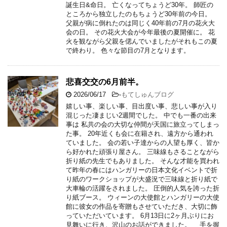
誕生日&命日。 亡くなってちょうど30年。 師匠の
ところから独立したのもちょうど30年前の今日。
父親が病に倒れたのは同じく40年前の7月の花火大
会の日。 その花火大会が今年最後の夏開催に。 花
火を観ながら父親を偲んでいましたがそれもこの夏
で終わり。 色々な節目の7月となります。
悲喜交交の6月前半。
2026/06/17
-
もてしゅんブログ
嬉しい事、楽しい事、目出度い事、悲しい事が入り
混じった凄まじい2週間でした。 中でも一番の出来
事は 私共の会の大切な仲間が天国に旅立ってしまっ
た事。 20年近くも会に在籍され、遠方から通われ
ていました。 会の若い子達からの人望も厚く、皆か
ら好かれた頑張り屋さん。 三味線もさることながら
折り紙の先生でもありました。 そんな才能を買われ
て昨年の春にはハンガリーの日本文化イベントで折
り紙のワークショップが大盛況で三味線と折り紙で
大車輪の活躍をされました。 圧倒的人気を誇った折
り紙ブース。 ウィーンの大使館とハンガリーの大使
館に彼女の作品を寄贈もさせていただき、大切に飾
っていただいています。 6月13日に2ヶ月ぶりにお
見舞いに行き、沢山のお話ができました。 手を握