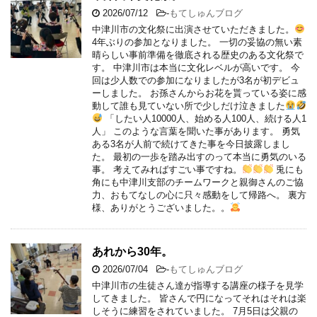
2026/07/12
-
もてしゅんブログ
中津川市の文化祭に出演させていただきました。
4年ぶりの参加となりました。 一切の妥協の無い素
晴らしい事前準備を徹底される歴史のある文化祭で
す。 中津川市は本当に文化レベルが高いです。 今
回は少人数での参加になりましたが3名が初デビュ
ーしました。 お孫さんからお花を貰っている姿に感
動して誰も見ていない所で少しだけ泣きました
「したい人10000人、始める人100人、続ける人1
人」 このような言葉を聞いた事があります。 勇気
ある3名が人前で続けてきた事を今日披露しまし
た。 最初の一歩を踏み出すのって本当に勇気のいる
事。 考えてみればすごい事ですね。
兎にも
角にも中津川支部のチームワークと親御さんのご協
力、おもてなしの心に只々感動をして帰路へ。 裏方
様、ありがとうございました。。
あれから30年。
2026/07/04
-
もてしゅんブログ
中津川市の生徒さん達が指導する講座の様子を見学
してきました。 皆さんで円になってそれはそれは楽
しそうに練習をされていました。 7月5日は父親の