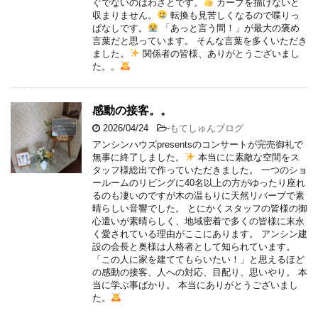
ぐでないのはわざとです。
カーブを描けないと
収まりません。
転換も見苦しくなるので喋りっ
ぱなしです。
「あっと言う間！」が最大の褒め
言葉だと思っています。 そんな言葉を多くいただき
ました。
関係者の皆様、ありがとうございまし
た。。
感動の接客。。
2026/04/24
-
もてしゅんブログ
アンシンハウズpresentsのコンサートが完売御礼で
無事に終了しました。
本当にに素敵な空間をス
タッフ様総出で作っていただきました。 一つのショ
ールームのリビングに40名以上の方がゆったり座れ
るのも凄いのですが木の温もりに天然リバーブで素
晴らしい音響でした。 とにかくスタッフの皆様の御
心遣いが素晴らしく、地域密着で多くの皆様に末永
く愛されている理由がここにあります。 アンシン建
設の会長と奥様は人格者として知られています。
「この人に家を建ててもらいたい！」と思えるほど
の感動の接客、人への対応、目配り、思いやり。 本
当に学ぶ事ばかり。 本当にありがとうございまし
た。