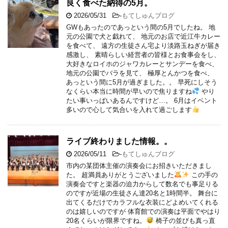
良く食べた納得の5月。
2026/05/31
-
もてしゅんブログ
GWもあったのであっという間の5月でしたね。 地
元の公園で犬と戯れて、 地元のお店で近江牛カレー
を食べて、 遠方の生徒さん宅より淡路玉ねぎが届き
感激し、 素晴らしい経営者の皆様とお食事会をし、
大好きなロイホのジャワカレーとサンデーを食べ、
地元の公園でバラを見て、 極厚とんかつを食べ、
あっという間に5月が過ぎました。。 早死にしそう
なくらい本当に時間が早いので焦りますね
やり
たい事いっぱいあるんですけど…。 6月はイベント
多いので心して気合いを入れて過ごします
ライブ終わりました情報。。
2026/05/11
-
もてしゅんブログ
市内の某団体主催の演奏会にお招きいただきまし
た。 超満員ありがとうございました
この手の
演奏会ですと楽器の迫力からして数名でも事足りる
のですが近場の生徒さん達20名と1時間半。 舞台に
出てくるだけでカラフルな衣装にどよめいてくれる
のは嬉しいのですが 体育館での演奏は平面でやはり
20名くらいが限界ですね。
椅子の並びも真っ直