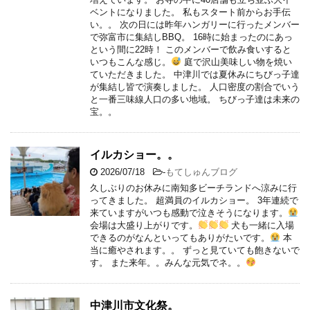
ベントになりました。 私もスタート前からお手伝
い。。 次の日には昨年ハンガリーに行ったメンバー
で弥富市に集結しBBQ。 16時に始まったのにあっ
という間に22時！ このメンバーで飲み食いすると
いつもこんな感じ。
庭で沢山美味しい物を焼い
ていただきました。 中津川では夏休みにちびっ子達
が集結し皆で演奏しました。 人口密度の割合でいう
と一番三味線人口の多い地域。 ちびっ子達は未来の
宝。。
イルカショー。。
2026/07/18
-
もてしゅんブログ
久しぶりのお休みに南知多ビーチランドへ涼みに行
ってきました。 超満員のイルカショー。 3年連続で
来ていますがいつも感動で泣きそうになります。
会場は大盛り上がりです。
犬も一緒に入場
できるのがなんといってもありがたいです。
本
当に癒やされます。。 ずっと見ていても飽きないで
す。 また来年。。みんな元気でネ。。
中津川市文化祭。