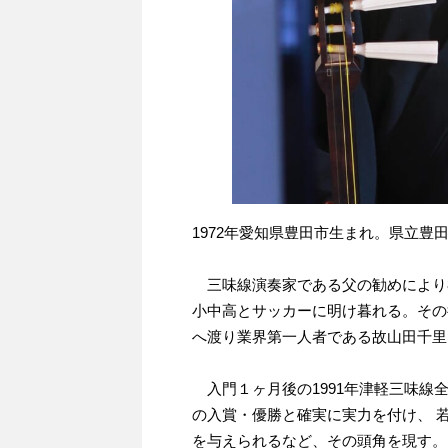
1972年愛知県豊田市生まれ。県立豊
三味線演奏家である父の勧めにより
小中高とサッカーに明け暮れる。その
へ渡り業界第一人者である故山田千里
入門１ヶ月後の1991年津軽三味線
の入賞・優勝と確実に実力を付け、 
を与えられるなど、その頭角を現す。