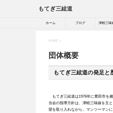
もてぎ三絃道
ホーム
ブログ
津軽三味
HOME
>
団体概要
もてぎ三絃道の発足と
もてぎ三絃道は1976年に豊田市を
当会の指導方針は、津軽三味線を主と
望を取り入れながら、マンツーマンに