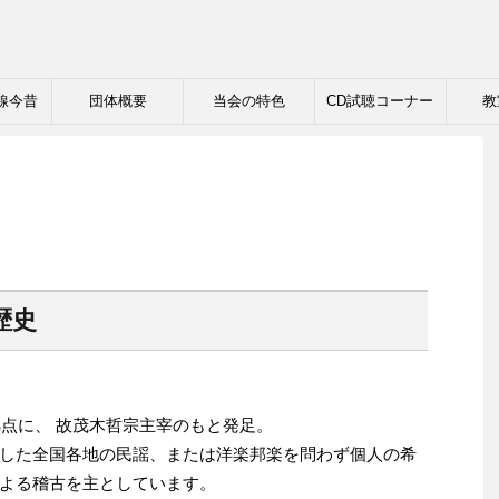
線今昔
団体概要
当会の特色
CD試聴コーナー
教
歴史
拠点に、 故茂木哲宗主宰のもと発足。
した全国各地の民謡、または洋楽邦楽を問わず個人の希
よる稽古を主としています。