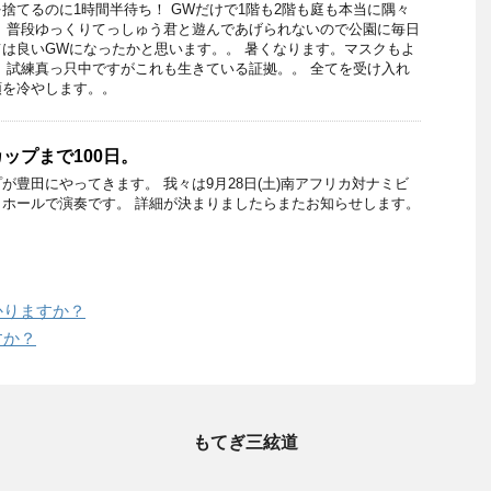
捨てるのに1時間半待ち！ GWだけで1階も2階も庭も本当に隅々
 普段ゆっくりてっしゅう君と遊んであげられないので公園に毎日
は良いGWになったかと思います。。 暑くなります。マスクもよ
 試練真っ只中ですがこれも生きている証拠。。 全てを受け入れ
頭を冷やします。。
ップまで100日。
が豊田にやってきます。 我々は9月28日(土)南アフリカ対ナミビ
ホールで演奏です。 詳細が決まりましたらまたお知らせします。
かりますか？
すか？
もてぎ三絃道