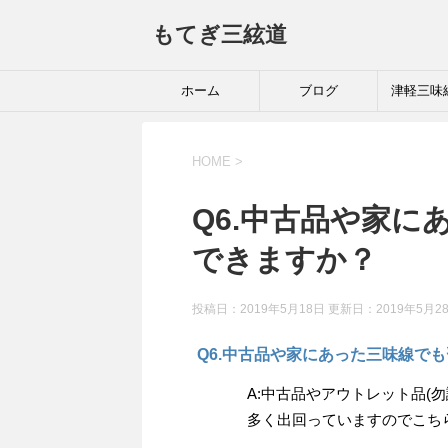
もてぎ三絃道
ホーム
ブログ
津軽三味
HOME
>
Q6.中古品や家
できますか？
投稿日：2019年5月18日 更新日：
2019年5月2
Q6.中古品や家にあった三味線で
A:中古品やアウトレット品(
多く出回っていますのでこち