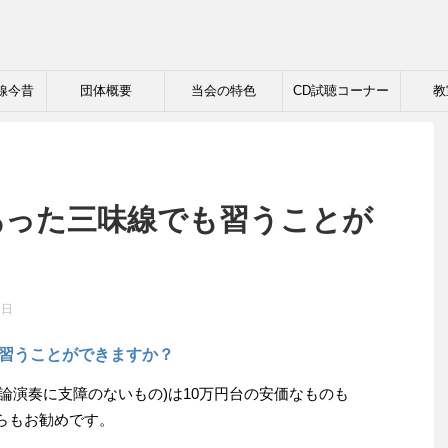
線今昔
団体概要
当会の特色
CD試聴コーナー
教
にあった三味線でも習うことが
8日
も習うことができますか？
勿論演奏に支障のないもの)は10万円台の安価なものも
らもお勧めです。