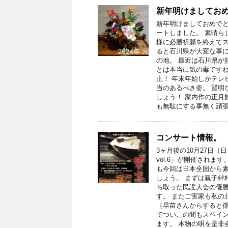
新年明けましてお
新年明けましておめで
ートしました。 素晴ら
様に必勝祈願を終えてス
ると石川県が大変な事に
の地。 最近は石川県が
とは本当に気の毒ですね
止！ 年末年始しかテレ
当のあるべき姿。 賢明
しょう！ 家内作の正月
も無駄にする事無く頑
コンサート情報。
3ヶ月後の10月27日
vol.6」が開催されま
も今回は日本全国から素
しょう。 まずは親子絆
ち取った民謡大会の優勝
す。 またご実家も私の
（早苗さんからすると
でついこの間もスペイ
ます。 本物の唄を是非