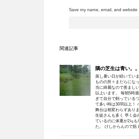
Save my name, email, and website i
関連記事
隣の芝生は青い。
蒸し暑い日が続いていま
ものの所々まだらになっ
当に綺麗なので羨ましい
以上います。 毎朝5時
ぎて自分で飼っているつ
て多い時は30羽以上！
舞台は相変わらずありま
生徒さんも多く 早く会
ているのに体重が2㎏も
た。 けしからんので筋