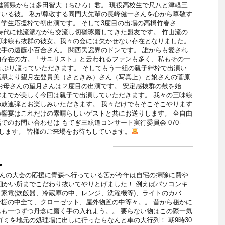
滋賀県からは多田智大（ちひろ）君。 現役高校生で尺八と津軽三
いる彼。 私が尊敬する同門大先輩の長峰健一さんを心から尊敬す
学生応援枠で初出演です。 そして3度目の出場の高橋竹春さ
時代に他流派ながら交流し切磋琢磨してきた盟友です。 竹山流の
三味線も抜群の彼女。我々の会には欠かせない存在となりました。
手の遠藤小百合さん。 関西民謡界のドンです。 誰からも愛され
的存在の方。「サユリスト」と云われるファンも多く、私もその一
っぷり謳っていただきます。 そしてもう一組の親子絆枠で出演い
葉県より望月左登貴美（さときみ）さん（写真上）と娘さんの菅原
お母さんの望月さんは２度目の出演です。 安定感抜群の鼓を始
までが美しく今回は親子で出演していただきます。 我々の三味線
鼓連弾とお楽しみいただきます。 我々だけでもそこそこやります
響宴はこれだけの素晴らしいゲストと共にお送りします。 全自由
でのお問い合わせは もてぎ三絃道コンサート実行委員会 070-
願い致します。 皆様のご来場をお待ちしています。
。
さんの大会の応援に青森へ行っている筈が今年は自宅の掃除に費や
細かい所までこだわり抜いてやりとげました！ 例えばパソコンキ
家電(炊飯器、冷蔵庫の中、レンジ、洗濯機等)、ライトのカバ
棚の中全て、クローゼット、屋外物置の中等々。。 昔から秘かに
も一つずつ丹念に磨く手の入れよう。。 要らない物はこの際一気
ゴミを地元の処理場に出しに行ったらなんと車の大行列！ 朝9時30