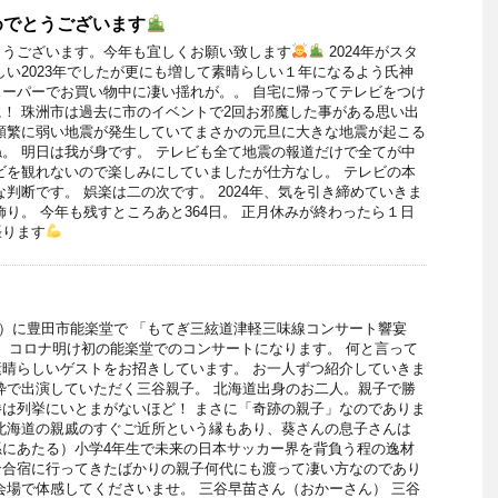
めでとうございます
とうございます。今年も宜しくお願い致します
2024年がスタ
しい2023年でしたが更にも増して素晴らしい１年になるよう氏神
ーパーでお買い物中に凄い揺れが。。 自宅に帰ってテレビをつけ
！ 珠洲市は過去に市のイベントで2回お邪魔した事がある思い出
頻繁に弱い地震が発生していてまさかの元旦に大きな地震が起こる
。 明日は我が身です。 テレビも全て地震の報道だけで全てが中
ビを観れないので楽しみにしていましたが仕方なし。 テレビの本
な判断です。 娯楽は二の次です。 2024年、気を引き締めていきま
飾り。 今年も残すところあと364日。 正月休みが終わったら１日
張ります
（日）に豊田市能楽堂で 「もてぎ三絃道津軽三味線コンサート響宴
す。 コロナ明け初の能楽堂でのコンサートになります。 何と言って
晴らしいゲストをお招きしています。 お一人ずつ紹介していきま
枠で出演していただく三谷親子。 北海道出身のお二人。親子で勝
は列挙にいとまがないほど！ まさに「奇跡の親子」なのでありま
北海道の親戚のすぐご近所という縁もあり、葵さんの息子さんは
孫にあたる）小学4年生で未来の日本サッカー界を背負う程の逸材
ン合宿に行ってきたばかりの親子何代にも渡って凄い方なのであり
会場で体感してくださいませ。 三谷早苗さん（おかーさん） 三谷