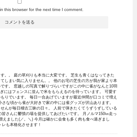
n this browser for the next time I comment.
。
す。。 庭の草刈りも本当に大変です。 芝生も青くはなってきた
てしまい気に入りません。。 他のお宅の芝生の方が我が家より本
です。 窓越しの写真で解りづらいですがこの中に雀がなんと10羽
過ぎにはフェンスに並んで米をもらえるのを待っています。 可愛す
もりでいます。 毎日一合あげていますが最近仲間が口コミで増え
 小さな頃から雀が大好きで家の中には雀グッズが沢山あります。
せんが毎日稽古三昧の日々。 人前で弾きたくてうずうずしている
の皆さんに鬱憤の場を提供してあげたいです。 月ノルマ150㎞走っ
増えました(／。＼) 今月は確かに会食も多く肉も食べ過ぎまし
トレも本格化させます！