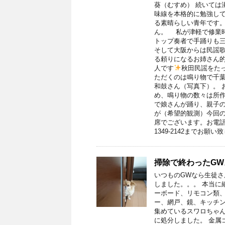
葵（むすめ） 続いては
味線を本格的に勉強して
る素晴らしい青年です。
ん。 私が津軽で修業
トップ奏者で手踊りも
そして大阪からは民謡歌
る頼りになるお姉さん
人です
秋田民謡をた
ただくのは鳴り物で千
和鼓さん（写真下）。 
め、鳴り物の数々は所作
で娘さんが踊り、親子の
が（希望的観測）今回の
席でございます。お電話
1349-2142までお
掃除で終わったGW
いつものGWなら生徒
しました。。。 本当に
ーボード、リモコン類、
ー、網戸、鏡、キッチン
集めているスワロちゃん
に処分しました。 金属