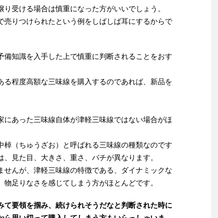
り受ける場合は慎重になった方がいいでしょう。
で売りつけられたという例をしばしば耳にするからで
備知識を入手した上で慎重に判断されることをおす
ある程度高額な三味線を購入するのであれば、新品を
にあった三味線自体が津軽三味線ではない場合がほ
中棹（ちゅうざお）と呼ばれる三味線の種類なのです
は、見た目、大きさ、重さ、バチが異なります。
ませんが、津軽三味線の特徴である、ダイナミックな
、物足りなさを感じてしまう方がほとんどです。
みて要領を掴み、続けられそうだなと判断された時に
から思い切って購入してしまう方もいらっしゃいま