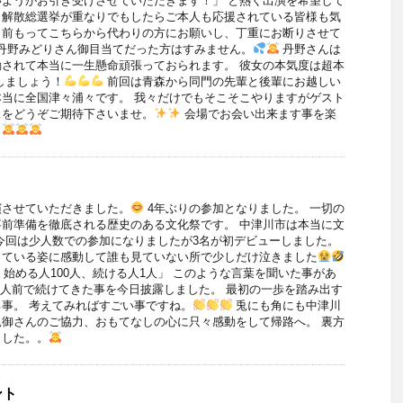
ようがお引き受けさせていただきます！」 と熱く出演を希望して
、解散総選挙が重なりでもしたらご本人も応援されている皆様も気
ら前もってこちらから代わりの方にお願いし、丁重にお断りさせて
野みどりさん御目当てだった方はすみません。
丹野さんは
されて本当に一生懸命頑張っておられます。 彼女の本気度は超本
しましょう！
前回は青森から同門の先輩と後輩にお越しい
当に全国津々浦々です。 我々だけでもそこそこやりますがゲスト
スをどうぞご期待下さいませ。
会場でお会い出来ます事を楽
。
演させていただきました。
4年ぶりの参加となりました。 一切の
前準備を徹底される歴史のある文化祭です。 中津川市は本当に文
今回は少人数での参加になりましたが3名が初デビューしました。
っている姿に感動して誰も見ていない所で少しだけ泣きました
人、始める人100人、続ける人1人」 このような言葉を聞いた事があ
が人前で続けてきた事を今日披露しました。 最初の一歩を踏み出す
事。 考えてみればすごい事ですね。
兎にも角にも中津川
御さんのご協力、おもてなしの心に只々感動をして帰路へ。 裏方
ました。。
ント