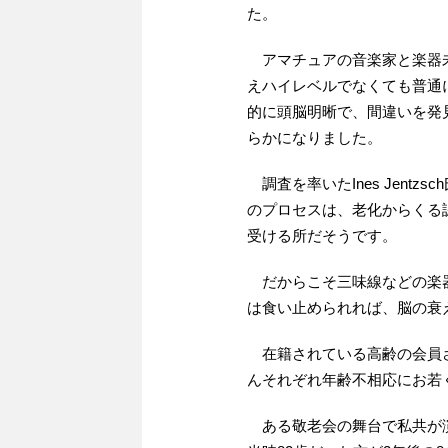
た。
アマチュアの音楽家と楽器未
えハイレベルでなくても普通
的に頭脳明晰で、間違いを発
らかになりました。
調査を率いたInes Jent
のプロセスは、老化からくる
受ける所だそうです。
だからこそ三味線などの楽器
は食い止められれば、脳の衰
在籍されている高齢の会員さ
んそれぞれ年齢不相応にお若
ある敬老会の舞台で私共が演