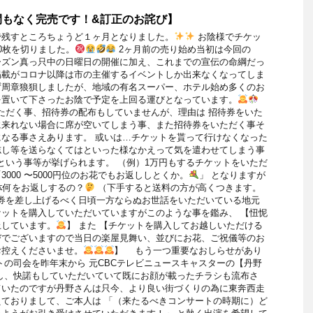
間もなく完売です！&訂正のお詫び】
で残すところちょうど１ヶ月となりました。
お陰様でチケッ
0枚を切りました。
2ヶ月前の売り始め当初は今回の
ーズン真っ只中の日曜日の開催に加え、これまでの宣伝の命綱だっ
掲載がコロナ以降は市の主催するイベントしか出来なくなってしま
ず周章狼狽しましたが、地域の有名スーパー、ホテル始め多くのお
を置いて下さったお陰で予定を上回る運びとなっています。
ただく事、招待券の配布もしていませんが、理由は 招待券をいた
に来れない場合に席が空いてしまう事、また招待券をいただく事そ
なる事さえあります。 或いは…チケットを貰って行けなくなった
志し等を送らなくてはといった様なかえって気を遣わせてしまう事
という事等が挙げられます。 （例）1万円もするチケットをいただ
000 〜5000円位のお花でもお返ししとくか。
」 となりますが
一体何をお返しするの？
（下手すると送料の方が高くつきます。
待券を差し上げるべく日頃一方ならぬお世話をいただいている地元
ットを購入していただいていますがこのような事を鑑み、 【忸怩
止しています。
】 また 【チケットを購入してお越しいただける
びでございますので当日の楽屋見舞い、並びにお花、ご祝儀等のお
お控えくださいませ。
】 もう一つ重要なおしらせがあり
トの司会を昨年末から 元CBCテレビニュースキャスターの【丹野
し、快諾もしていただいていて既にお顔が載ったチラシも流布さ
ていたのですが丹野さんは只今、より良い街づくりの為に東奔西走
ておりまして、ご本人は 「（来たるべきコンサートの時期に）ど