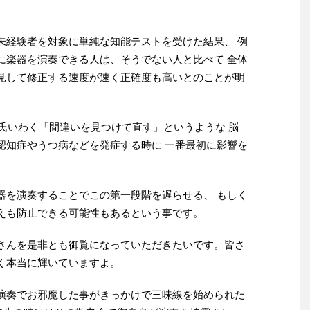
経験者を対象に単純な知能テストを受けた結果、 例
に楽器を演奏できる人は、そうでない人と比べて 全体
見して修正する速度が速く正確度も高いとのことが明
zsch氏いわく「間違いを見つけて直す」というような 脳
認知症やうつ病などを発症する時に 一番最初に影響を
を演奏することでこの第一段階を遅らせる、 もしく
えも防止できる可能性もあるという事です。
んを是非とも御覧になっていただきたいです。皆さ
く本当に輝いていますよ。
奏でお邪魔した事がきっかけで三味線を始められた