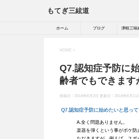
もてぎ三絃道
ホーム
ブログ
津軽三味
HOME
>
Q7.認知症予防
齢者でもできます
投稿日：2019年6月2日 更新日：
2019年6月11
Q7.認知症予防に始めたいと思っ
A.全く問題ありません。
楽器を弾くという事がボケ防
ただきますが、例えば、スポ