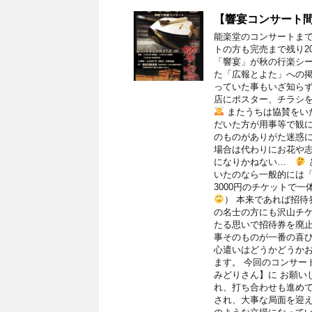
【響宴コンサート
能楽堂のコンサートま
トの方も完売まで残り2
「響宴」が秋の行楽シ
た「広報とよた」への
っていた事もいざ知ら
店にポスター、チラシ
またうちは協賛をい
だいた方が用事等で観
のものがありがた迷惑に
場合は代わりにお花や
になりかねない…
いたのなら一般的には「3
3000円のチケットで
） 本来であれば招
の名士の方にも沢山チケ
たる思いで招待券を廃
事そのものが一番の喜
心遣いはどうかどうか
ます。 今回のコンサー
みどりさん】に お願い
れ、打ち合わせも進め
され、大事な局面を迎え