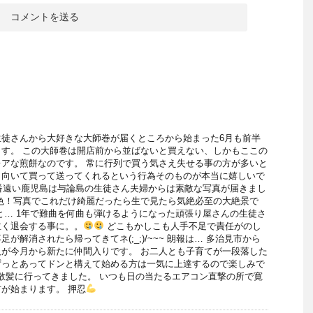
生徒さんから大好きな大師巻が届くところから始まった6月も前半
す。 この大師巻は開店前から並ばないと買えない、しかもここの
アな煎餅なのです。 常に行列で買う気さえ失せる事の方が多いと
出向いて買って送ってくれるという行為そのものが本当に嬉しいで
番遠い鹿児島は与論島の生徒さん夫婦からは素敵な写真が届きまし
色！写真でこれだけ綺麗だったら生で見たら気絶必至の大絶景で
と… 1年で難曲を何曲も弾けるようになった頑張り屋さんの生徒さ
泣く退会する事に。。
どこもかしこも人手不足で責任がのし
が解消されたら帰ってきてネ(;_;)/~~~ 朗報は… 多治見市から
が今月から新たに仲間入りです。 お二人とも子育てが一段落した
ずっとあってドンと構えて始める方は一気に上達するので楽しみで
散髪に行ってきました。 いつも日の当たるエアコン直撃の所で寛
が始まります。 押忍