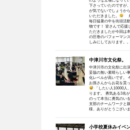
のような立場になってい
下さっていたのですが
が気でないでしょうか
いただきました。
丹
毎日猛暑の中を街頭活動
物です！ 皆さんで応援
ただきましたが今回は本
の圧巻のパフォーマン
しみにしております。
中津川市文化祭。
中津川市の文化祭に出
妥協の無い素晴らしい事
化レベルが高いです。 
お孫さんからお花を貰
「したい人10000
ります。 勇気ある3名
のって本当に勇気のいる
支部のチームワークと親
様、ありがとうござい
小学校夏休みイベ