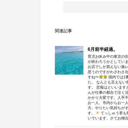
関連記事
6月前半経過。
育児お休み中の東京の
が終わろうかとしていま
お店でしか買えない激レ
思うのですがわざわさ
すね〜
国内では1
た。 なんとも言えない
す。 悲報はといいます
んが仕事の都合で泣く
かかり大変です。人手不足
お一人、市内からお一人
方。やりたい気持ちが
す。
てっしゅう君も
いでいます。さてお稽古