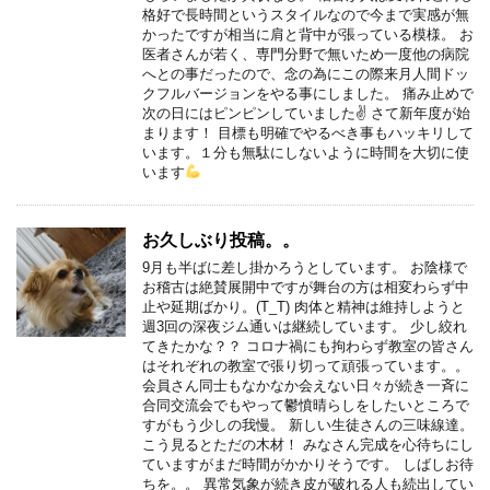
格好で長時間というスタイルなので今まで実感が無
かったですが相当に肩と背中が張っている模様。 お
医者さんが若く、専門分野で無いため一度他の病院
へとの事だったので、念の為にこの際来月人間ドッ
クフルバージョンをやる事にしました。 痛み止めで
次の日にはピンピンしていました✌
さて新年度が始
まります！ 目標も明確でやるべき事もハッキリして
います。１分も無駄にしないように時間を大切に使
います
お久しぶり投稿。。
9月も半ばに差し掛かろうとしています。 お陰様で
お稽古は絶賛展開中ですが舞台の方は相変わらず中
止や延期ばかり。(T_T) 肉体と精神は維持しようと
週3回の深夜ジム通いは継続しています。 少し絞れ
てきたかな？？ コロナ禍にも拘わらず教室の皆さん
はそれぞれの教室で張り切って頑張っています。。
会員さん同士もなかなか会えない日々が続き一斉に
合同交流会でもやって鬱憤晴らしをしたいところで
すがもう少しの我慢。 新しい生徒さんの三味線達。
こう見るとただの木材！ みなさん完成を心待ちにし
ていますがまだ時間がかかりそうです。 しばしお待
ちを。。 異常気象が続き皮が破れる人も続出してい