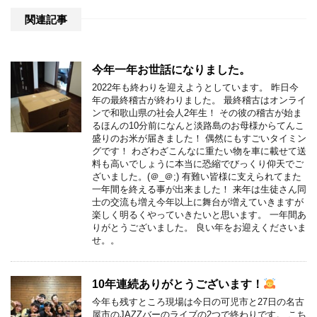
関連記事
今年一年お世話になりました。
2022年も終わりを迎えようとしています。 昨日今
年の最終稽古が終わりました。 最終稽古はオンライ
ンで和歌山県の社会人2年生！ その彼の稽古が始ま
るほんの10分前になんと淡路島のお母様からてんこ
盛りのお米が届きました！ 偶然にもすごいタイミン
グです！ わざわざこんなに重たい物を車に載せて送
料も高いでしょうに本当に恐縮でびっくり仰天でご
ざいました。(＠_＠;) 有難い皆様に支えられてまた
一年間を終える事が出来ました！ 来年は生徒さん同
士の交流も増え今年以上に舞台が増えていきますが
楽しく明るくやっていきたいと思います。 一年間あ
りがとうございました。 良い年をお迎えくださいま
せ。。
10年連続ありがとうございます！
今年も残すところ現場は今日の可児市と27日の名古
屋市のJAZZバーのライブの2つで終わりです。 こち