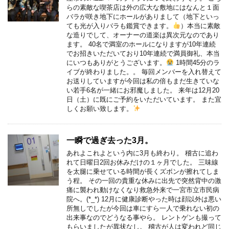
らの素敵な喫茶店は外の広大な敷地にはなんと１面
バラが咲き地下にホールがありまして（地下といっ
ても光が入りバラも鑑賞できます。
）本当に素敵
な造りでして、オーナーの道楽は異次元なのであり
ます。 40名で満室のホールになりますが10年連続
でお招きいただいており10年連続で満員御礼、本当
にいつもありがとうございます。
1時間45分のラ
イブが終わりました。。 毎回メンバーを入れ替えて
お送りしていますが今回は私の倍もまだ生きていな
い若手6名が一緒にお邪魔しました。 来年は12月20
日（土）に既にご予約をいただいています。 また宜
しくお願い致します。
一瞬で過ぎ去った3月。
あれよこれよという内に3月も終わり。 稽古に追わ
れて日曜日2回お休みだけの１ヶ月でした。 三味線
を太腿に乗せている時間が長くズボンが擦れてしま
う程。 その一回の貴重な休みに出先で突然背中の激
痛に襲われ動けなくなり救急外来で一宮市立市民病
院へ。(⁠*⁠_⁠*⁠) 12月に健康診断やった時は顔以外は悪い
所無しでしたが今回は車にすら一人で乗れない初の
出来事なのでどうなる事やら。 レントゲンも撮って
もらいましたが異状なし。 稽古が人は変われど同じ