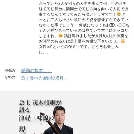
合っていた2人が別々の人生を歩んで何十年の時を
経て同じ舞台に隣同士で同じ方向を向いて人前で演
奏するなんて考えてみたら凄いドラマです！
き
っとお二人も小さい頃に今の姿を想像すらできてい
なかった事でしょう… 何歳になってもお互い〇〇ち
ゃんと呼び合っているのは見ていて本当にホッコリ
しますね。
話は逸れましたが女性5人組の演奏を
お時間のある方は是非足をお運び下さいませ。
女性5名というのがミソです。どうぞお楽しみ
に。。
PREV
感動の接客。。
NEXT
良く食べた納得の5月。