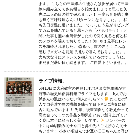
ます。 こちらの三味線の生徒さんは胴が届いて三味
線を組み立ててさあ稽古を始めましょうと思った矢
先に二人の目の前で破れました！ 一度も音を聴く事
も無く三味線屋さんにUターンになりました。。 私
も先日災難に遭いました。 てっしゅう君がリビング
でガムを噛んでいると思ったら「バキバキッ！」と
聞いた事も無い金属音がしたので良く見ると何と私
のメガネを噛んでおりました！(＠_＠;) 見事にレン
ズを粉砕されました。 恐るべし歯の強さ！ こんな
感じでメガネを前足で掴んで噛んでおりました。。
犬も犬なりにストレスを抱えているのでしょうね。
まだまだ暑い日が続きます。 ご自愛下さいませ。。
ライブ情報。
5月18日に大府教室の仲良しオバさま女性軍団が大
府市の歴史民俗資料館でライブをします。 5人でお
孫さんの数はいったい何人かしら？？
たったの5
人で自分達で曲の構想を練って目下MCに演奏に稽
古に励んでいます！ 先輩、後輩関係なく教え合って
高め合って１つの作品を和気あいあい創り上げてい
く姿は本当に頼もしく美しいです。
メンバーの
中には幼馴染み同士や目と鼻の先のご近所さん同士
もいます！ 小さい頃遊んでお互い〇〇ちゃんと呼び