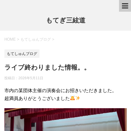
もてぎ三絃道
HOME
>
もてしゅんブログ
>
もてしゅんブログ
ライブ終わりました情報。。
投稿日：
2026年5月11日
市内の某団体主催の演奏会にお招きいただきました。
超満員ありがとうございました