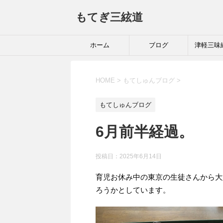
もてぎ三絃道
ホーム
ブログ
津軽三味
HOME
>
もてしゅんブログ
>
もてしゅんブログ
6月前半経過。
投稿日：
2025年6月14日
育児お休み中の東京の生徒さんから大
ろうかとしています。