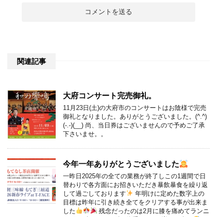
関連記事
大府コンサート完売御礼。
11月23日(土)の大府市のコンサートはお陰様で完売
御礼となりました。ありがとうございました。(^.^)
(-.-)(__) 尚、当日券はございませんので予めご了承
下さいませ。。
今年一年ありがとうございました
一昨日2025年の全ての業務が終了しこの1週間で日
替わりで各方面にお招きいただき暴飲暴食を繰り返
して過ごしております
年明けに定めた数字上の
目標は昨年に引き続き全てをクリアする事が出来ま
した
残念だったのは2月に膝を痛めてランニ