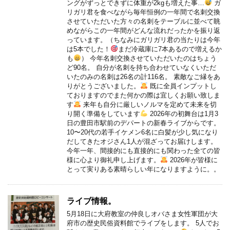
ングがずっとできずに体重が2kgも増えた事…
ガ
リガリ君を食べながら毎年恒例の一年間で名刺交換
させていただいた方々の名刺をテーブルに並べて眺
めながらこの一年間がどんな流れだったかを振り返
っています。（ちなみにガリガリ君の当たりは今年
は5本でした！
まだ冷蔵庫に7本あるので増えるか
も
） 今年名刺交換させていただいたのはちょう
ど90名。 自分が名刺を持ち合わせていなくいただ
いたのみの名刺は26名の計116名。 素敵なご縁をあ
りがとうございました。
既に全員インプットし
ておりますのでまた何かの際は宜しくお願い致しま
す
来年も自分に厳しいノルマを定めて未来を切
り開く準備をしています
2026年の初舞台は1月3
日の豊田市駅前のデパートの新春ライブからです。
10〜20代の若手イケメン6名に白髪が少し気になり
だしてきたオジさん1人が混ざってお届けします。
今年一年、間接的にも直接的にも関わった全ての皆
様に心より御礼申し上げます。
2026年が皆様に
とって実りある素晴らしい年になりますように。。
ライブ情報。
5月18日に大府教室の仲良しオバさま女性軍団が大
府市の歴史民俗資料館でライブをします。 5人でお