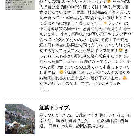
孫さんの数はいったい何人かしら？？
たったの5
人で自分達で曲の構想を練って目下MCに演奏に稽
古に励んでいます！ 先輩、後輩関係なく教え合って
高め合って１つの作品を和気あいあい創り上げてい
く姿は本当に頼もしく美しいです。
メンバーの
中には幼馴染み同士や目と鼻の先のご近所さん同士
もいます！ 小さい頃遊んでお互い〇〇ちゃんと呼び
合っていた2人が別々の人生を歩んで何十年の時を
経て同じ舞台に隣同士で同じ方向を向いて人前で演
奏するなんて考えてみたら凄いドラマです！
き
っとお二人も小さい頃に今の姿を想像すらできてい
なかった事でしょう… 何歳になってもお互い〇〇ち
ゃんと呼び合っているのは見ていて本当にホッコリ
しますね。
話は逸れましたが女性5人組の演奏を
お時間のある方は是非足をお運び下さいませ。
女性5名というのがミソです。どうぞお楽しみ
に。。
紅葉ドライブ。
寒くなりましたね。 2週続けて 紅葉ドライブに。モ
ネの池。 噂通り綺麗でした。。 浜名湖は舘山寺周
辺。 日帰りは岐阜、静岡が限界かな。。