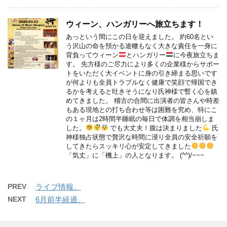
ウィーン、ハンガリーへ旅立ちます！
あっという間にこの日を迎えました。 約60名とい
う沢山の命を預かる途轍もなく大きな責任を一身に
背負ってウィーン
とハンガリー
に今夜旅立ちま
す。 先方様のご尽力により多くの企業様からサポー
トをいただく大イベントに身の引き締まる思いです
が何よりも全員トラブルなく健康で笑顔で帰国でき
るかを考えると吐きそうになり氏神様で暫く心を鎮
めてきました。 稽古の合間に出演者の皆さんや時差
もある現地との打ち合わせ等は困難を究め、特にこ
の１ヶ月は2時間半睡眠の毎日で体調を相当崩しま
した。
でも大丈夫！腹は決まりました
氏
神様独占状態で贅沢な時間に浸り全員の安全祈願を
してきたらスッキリ心が安定してきました
「気丈」に「機上」の人となります。 (^^)/~~~
PREV
ライブ情報。
NEXT
6月前半経過。