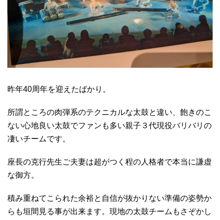
昨年40周年を迎えたばかり。
所謂ところの肉弾系のテクニカルな太鼓と違い、飽きのこ
ない心地良い太鼓でファンも多い親子３代現役バリバリの
凄いチームです。
座長の克行先生ご夫妻は超がつく程の人格者で本当に謙虚
な御方。
積み重ねてこられた余裕と自信が抜かりない準備の姿勢か
らも垣間見る事が出来ます。現地の太鼓チームもさぞかし