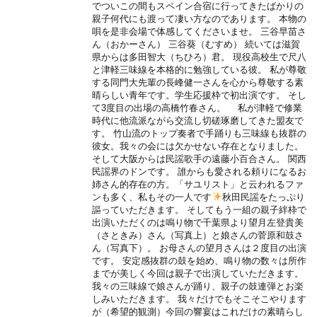
でついこの間もスペイン合宿に行ってきたばかりの
親子何代にも渡って凄い方なのであります。 本物の
唄を是非会場で体感してくださいませ。 三谷早苗さ
ん（おかーさん） 三谷葵（むすめ） 続いては滋賀
県からは多田智大（ちひろ）君。 現役高校生で尺八
と津軽三味線を本格的に勉強している彼。 私が尊敬
する同門大先輩の長峰健一さんを心から尊敬する素
晴らしい青年です。学生応援枠で初出演です。 そし
て3度目の出場の高橋竹春さん。 私が津軽で修業
時代に他流派ながら交流し切磋琢磨してきた盟友で
す。 竹山流のトップ奏者で手踊りも三味線も抜群の
彼女。我々の会には欠かせない存在となりました。
そして大阪からは民謡歌手の遠藤小百合さん。 関西
民謡界のドンです。 誰からも愛される頼りになるお
姉さん的存在の方。「サユリスト」と云われるファ
ンも多く、私もその一人です
秋田民謡をたっぷり
謳っていただきます。 そしてもう一組の親子絆枠で
出演いただくのは鳴り物で千葉県より望月左登貴美
（さときみ）さん（写真上）と娘さんの菅原和鼓さ
ん（写真下）。 お母さんの望月さんは２度目の出演
です。 安定感抜群の鼓を始め、鳴り物の数々は所作
までが美しく今回は親子で出演していただきます。
我々の三味線で娘さんが踊り、親子の鼓連弾とお楽
しみいただきます。 我々だけでもそこそこやります
が（希望的観測）今回の響宴はこれだけの素晴らし