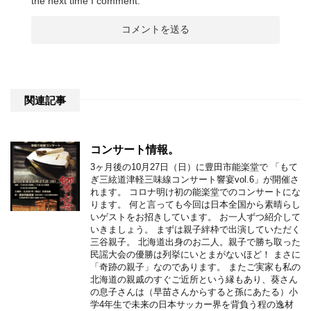
the next time I comment.
関連記事
コンサート情報。
3ヶ月後の10月27日（日）に豊田市能楽堂で 「もて
ぎ三絃道津軽三味線コンサート響宴vol.6」が開催さ
れます。 コロナ明け初の能楽堂でのコンサートにな
ります。 何と言っても今回は日本全国から素晴らし
いゲストをお招きしています。 お一人ずつ紹介して
いきましょう。 まずは親子絆枠で出演していただく
三谷親子。 北海道出身のお二人。親子で勝ち取った
民謡大会の優勝は列挙にいとまがないほど！ まさに
「奇跡の親子」なのであります。 またご実家も私の
北海道の親戚のすぐご近所という縁もあり、葵さん
の息子さんは（早苗さんからすると孫にあたる）小
学4年生で未来の日本サッカー界を背負う程の逸材