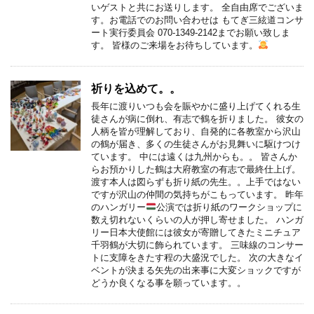
いゲストと共にお送りします。 全自由席でございま
す。お電話でのお問い合わせは もてぎ三絃道コンサ
ート実行委員会 070-1349-2142までお願い致しま
す。 皆様のご来場をお待ちしています。
祈りを込めて。。
長年に渡りいつも会を賑やかに盛り上げてくれる生
徒さんが病に倒れ、有志で鶴を折りました。 彼女の
人柄を皆が理解しており、自発的に各教室から沢山
の鶴が届き、多くの生徒さんがお見舞いに駆けつけ
ています。 中には遠くは九州からも。。 皆さんか
らお預かりした鶴は大府教室の有志で最終仕上げ。
渡す本人は図らずも折り紙の先生。。上手ではない
ですが沢山の仲間の気持ちがこもっています。 昨年
のハンガリー
公演では折り紙のワークショップに
数え切れないくらいの人が押し寄せました。 ハンガ
リー日本大使館には彼女が寄贈してきたミニチュア
千羽鶴が大切に飾られています。 三味線のコンサー
トに支障をきたす程の大盛況でした。 次の大きなイ
ベントが決まる矢先の出来事に大変ショックですが
どうか良くなる事を願っています。。