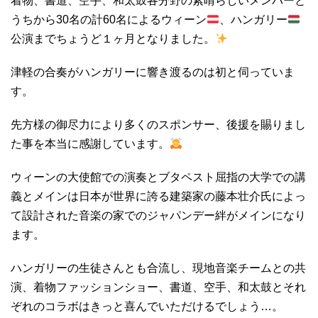
着物、書道、空手、和太鼓各分野の素晴らしいメンバーと
うちから30名の計60名によるウィーン
、ハンガリー
公演までちょうど１ヶ月となりました。
津軽の合奏がハンガリーに響き渡るのは初と伺っていま
す。
先方様の御尽力により多くのスポンサー、後援を賜りまし
た事を本当に感謝しています。
ウィーンの大使館での演奏とブタペスト屈指の大学での講
義とメインは日本が世界に誇る建築家の藤本壮介氏によっ
て設計された音楽の家でのジャパンデー絆がメインになり
ます。
ハンガリーの生徒さんとも合流し、現地音楽チームとの共
演、着物ファッションショー、書道、空手、和太鼓とそれ
ぞれのコラボはきっと喜んでいただけるでしょう…。