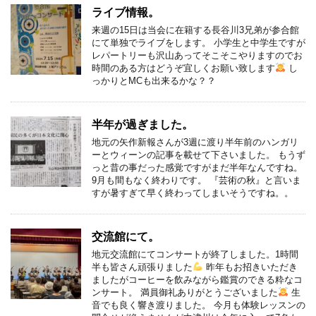
ライブ情報。
来週の15日は当会に在籍する長谷川3兄弟が参合館
にて単独でライブをします。 小学生と中学生ですが
レパートリーも沢山あってそこそこやりますのでお
時間のある方はどうぞ宜しくお願い致します
し
っかりとMCも出来るかな？？
半年が過ぎました。
地元の矢作新報さんが3週に渡り半年前のハンガリ
ーとウィーンの記事を載せて下さいました。 もうず
っと昔の事だった感覚ですがまだ半年なんですね。
9月も間もなく終わりです。 『芸術の秋』と言いま
すが暑すぎて早く終わってしまいそうですね。。
交流館にて。
地元交流館にてコンサートが終了しました。1時間
半も皆さん頑張りました
昨年もお招きいただき
ましたがコーヒーを飲みながら鑑賞のできる粋なコ
ンサート。 満員御礼ありがとうございました
生
音でも良く響き渡りました。 今月も体験レッスンの