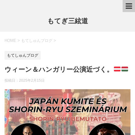
もてぎ三絃道
HOME
>
もてしゅんブログ
>
もてしゅんブログ
ウィーン＆ハンガリー公演近づく。
投稿日：
2025年2月15日