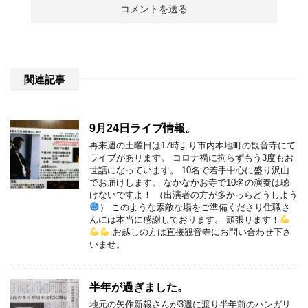
関連記事
9月24日ライブ情報。
再来週の土曜日は17時より市内本地町の観音寺にて
ライブがあります。 コロナ禍に拘らずもう3度もお
世話になっています。 10名で若手中心に盛り沢山
でお届けします。 なかなかお寺で10名の演奏は聴
けないですよ！ （出演者の方が多かっらどうしよう
） このような素敵な場をご準備くださり住職さ
んには本当に感謝しております。 頑張ります！
お越しの方は直接観音寺にお問い合わせ下さ
いませ。
半年が過ぎました。
地元の矢作新報さんが3週に渡り半年前のハンガリ