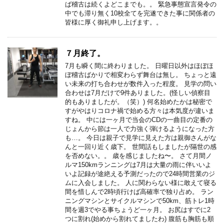
ば稽古は続くよどこまでも。。 緊急事態宣言発令の
中でも滞り無く10校全てを完遂できた事に関係者の
皆様に厚く御礼申し上げます。。
７月終了。
7月も瞬く間に終わりました。 日曜日以外はほぼほ
ぼ稽古ばかりで相変わらず舞台は無し。 ちょっと遠
い未来の打ち合わせが数件入った程度。 見学の問い
合わせは7月だけで9件ありました。(怪しい偵察目
的もありましたが。（笑）) 何名始めたかは秘密で
すがやはりコロナ禍で始める方々は本気度が違いま
すね。 中には一ヶ月で当会のCDの一曲目の定番の
じょんから節は一人で力強く弾けるようになった方
も…。 今日は親子で見学に見えた方は親御さんがな
んと一回り近く歳下。 世間話もしましたが隔世の感
を否めない。。 歳を感じましたね〜。 さて月間ノ
ルマ150kmランニングは7月は大量の雨に伴いいよ
いよ記録が途絶える予測だったので24時間営業のジ
ムに入会しました。 人に関わらない様に敢えて寝る
間を惜しんで2時頃行けば高確率で独り占め。 ラン
ニングマシンとサイクルマシンで50km、筋トレ1時
間を週3でやる事ちょうど一ヶ月。 お尻はすでに2
つに割れ(始めから割れてましたわ) 腹筋も胸筋も順