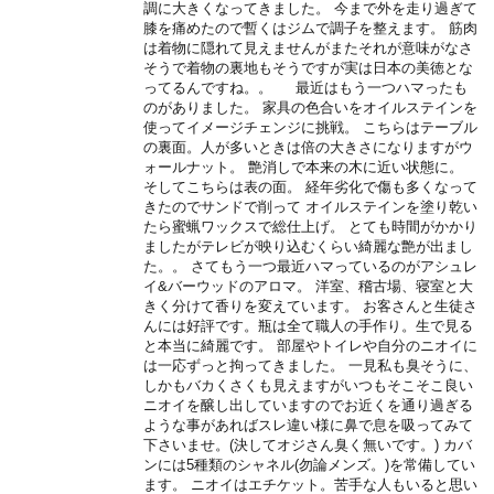
調に大きくなってきました。 今まで外を走り過ぎて
膝を痛めたので暫くはジムで調子を整えます。 筋肉
は着物に隠れて見えませんがまたそれが意味がなさ
そうで着物の裏地もそうですが実は日本の美徳とな
ってるんですね。。 最近はもう一つハマったも
のがありました。 家具の色合いをオイルステインを
使ってイメージチェンジに挑戦。 こちらはテーブル
の裏面。人が多いときは倍の大きさになりますがウ
ォールナット。 艶消しで本来の木に近い状態に。
そしてこちらは表の面。 経年劣化で傷も多くなって
きたのでサンドで削って オイルステインを塗り乾い
たら蜜蝋ワックスで総仕上げ。 とても時間がかかり
ましたがテレビが映り込むくらい綺麗な艶が出まし
た。。 さてもう一つ最近ハマっているのがアシュレ
イ&バーウッドのアロマ。 洋室、稽古場、寝室と大
きく分けて香りを変えています。 お客さんと生徒さ
んには好評です。瓶は全て職人の手作り。生で見る
と本当に綺麗です。 部屋やトイレや自分のニオイに
は一応ずっと拘ってきました。 一見私も臭そうに、
しかもバカくさくも見えますがいつもそこそこ良い
ニオイを醸し出していますのでお近くを通り過ぎる
ような事があればスレ違い様に鼻で息を吸ってみて
下さいませ。(決してオジさん臭く無いです。) カバ
ンには5種類のシャネル(勿論メンズ。)を常備してい
ます。 ニオイはエチケット。苦手な人もいると思い