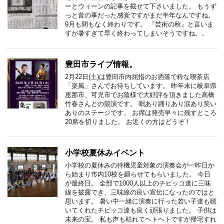
ーとウィーンの記事を載せて下さいました。 もうず
っと昔の事だった感覚ですがまだ半年なんですね。
9月も間もなく終わりです。 『芸術の秋』と言いま
すが暑すぎて早く終わってしまいそうですね。。
豊田市ライブ情報。
2月22日(土)は豊田市内屈指のお洒落で粋な喫茶店
「楽風」さんでお待ちしています。 昨年末に岐阜県
恵那市、可児市でお陰様で大好評を頂きました高橋
竹春さんとの競演です。 唄あり踊りあり涙あり笑い
ありのステージです。 お席は発売早々に残すところ
20席を切りました。 お近くの方はどうぞ！
小学校夏休みイベント
小学校の夏休みの待機児童対象の演奏会が一昨日か
ら始まり市内10校を廻らせてもらいました。 今日
が最終日。 全部で1000人以上のチビッコ達に三味
線を披露でき、三味線の良い宣伝になったのではと
思います。 暑い中一緒に演奏に行った若い子達も聴
いてくれたチビッコ達も良く頑張りました。 子供は
未来の宝。 私も声も枯れてヘトヘトですが帰宅すれ