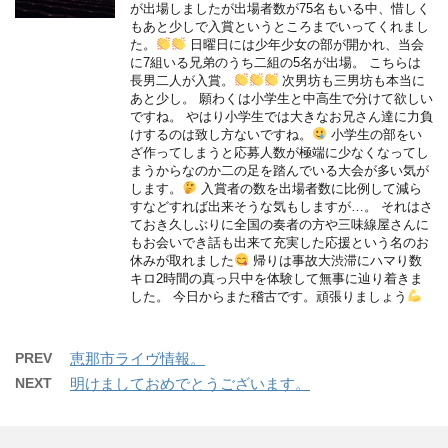
が出場しましたが出場者数が75名もいる中、惜しく
もあと少しで入賞というところまでいってくれまし
た。
日曜日には少年少女の部が開かれ、当会
に7組いる兄弟のうち二組の5名が出場。 こちらは
長男二人が入賞。
次男坊も三男坊も本当に
あと少し。 願わくは小学生と中高生で分けて欲しい
ですね。 やはり小学生では大きなお兄さん達に力負
けするのは致し方ないですね。
小学生の部をい
ざ作ってしまうと応募人数が極端に少なくなってし
まうからなのか二の足を踏んでいる大会が多い気が
します。
入賞者の数を出場者数に比例して減ら
すなどすれば出来そうな気もしますが…。 それはさ
ておき久しぶりに全国の奏者の方や三味線屋さんに
もお会いでき話も出来て充実した応援という名のお
休みが取れました
帰りは事故大渋滞にハマり数
キロ2時間の真っ只中を体験して無事に辿り着きま
した。 今日からまた稽古です。頑張りましょう
PREV
恵那市ライヴ情報。
NEXT
明けましておめでとうございます。