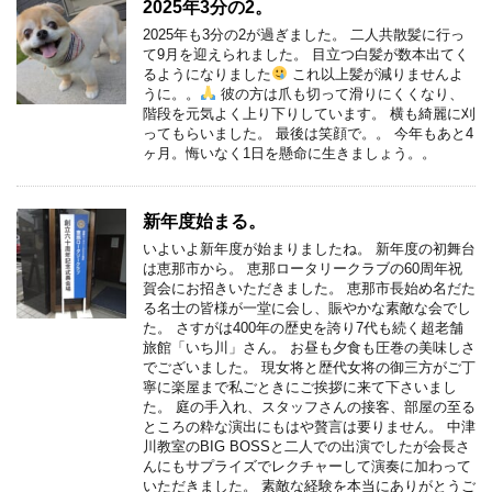
2025年3分の2。
2025年も3分の2が過ぎました。 二人共散髪に行っ
て9月を迎えられました。 目立つ白髪が数本出てく
るようになりました
これ以上髪が減りませんよ
うに。。
彼の方は爪も切って滑りにくくなり、
階段を元気よく上り下りしています。 横も綺麗に刈
ってもらいました。 最後は笑顔で。。 今年もあと4
ヶ月。悔いなく1日を懸命に生きましょう。。
新年度始まる。
いよいよ新年度が始まりましたね。 新年度の初舞台
は恵那市から。 恵那ロータリークラブの60周年祝
賀会にお招きいただきました。 恵那市長始め名だた
る名士の皆様が一堂に会し、賑やかな素敵な会でし
た。 さすがは400年の歴史を誇り7代も続く超老舗
旅館「いち川」さん。 お昼も夕食も圧巻の美味しさ
でございました。 現女将と歴代女将の御三方がご丁
寧に楽屋まで私ごときにご挨拶に来て下さいまし
た。 庭の手入れ、スタッフさんの接客、部屋の至る
ところの粋な演出にもはや贅言は要りません。 中津
川教室のBIG BOSSと二人での出演でしたが会長さ
んにもサプライズでレクチャーして演奏に加わって
いただきました。 素敵な経験を本当にありがとうご