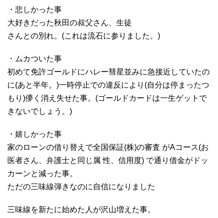
・悲しかった事
大好きだった秋田の叔父さん、生徒
さんとの別れ。(これは流石に参りました。)
・ムカついた事
初めて免許ゴールドにハレー彗星並みに急接近していたの
に(あと半年。)一時停止での違反により(自分は停まったつ
もり)儚く消え失せた事。(ゴールドカードは一生ゲットで
きないでしょう。)
・嬉しかった事
家のローンの借り替えで全国保証(株)の審査 がAコース(お
医者さん、弁護士と同じ属 性、信用度) で通り借金がドッ
カーンと減った事。
ただの三味線弾きなのに自信になりました
三味線を新たに始めた人が沢山増えた事。