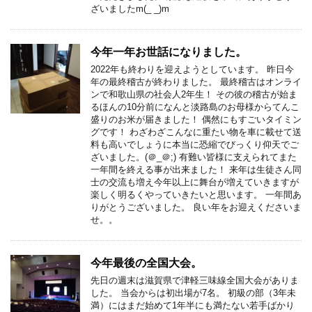
ざいましたm(_ _)m
今年一年お世話になりました。
2022年も終わりを迎えようとしています。 昨日今
年の最終稽古が終わりました。 最終稽古はオンライ
ンで和歌山県の社会人2年生！ その彼の稽古が始ま
るほんの10分前になんと淡路島のお母様からてんこ
盛りのお米が届きました！ 偶然にもすごいタイミン
グです！ わざわざこんなに重たい物を車に載せて送
料も高いでしょうに本当に恐縮でびっくり仰天でご
ざいました。(＠_＠;) 有難い皆様に支えられてまた
一年間を終える事が出来ました！ 来年は生徒さん同
士の交流も増え今年以上に舞台が増えていきますが
楽しく明るくやっていきたいと思います。 一年間あ
りがとうございました。 良い年をお迎えくださいま
せ。。
今年最後の全国大会。
先日の週末は滋賀県で津軽三味線全国大会がありま
した。 当会からは初出場が7名。 初級の部（3年未
満）にはまだ始めて1年半にも満たない若手ばかり