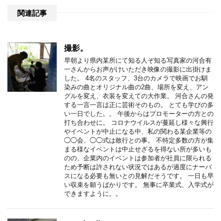
関連記事
撮影。
早朝より県内某所にて知る人ぞ知る写真家の河合有
一さんからお声がけいただき映像の撮影に出掛けま
した。 4名のスタッフ、3台のカメラで映画でお馴
染みの曲とオリジナル曲の2曲、場所を変え、アン
グルを変え、衣装を変えての大作業。 河合さんの発
する一言一言は正に芸術そのもの。 とても学びの多
い一日でした。。 午後からはプロモーターの方との
打ち合わせに。 コロナウイルスが蔓延し様々な興行
やイベントが中止になる中、私の関わる某企業等の
◯◯会、◯◯式は敢行との事。 不特定多数の方が集
まる様なイベントは中止せざるを得ない所が多いも
のの、企業内のイベントは参加者が社員に限られる
ため予断は許されない状況ではあるが過度にナーバ
スになる必要も無いとの見解だそうです。 一日も早
い収束を願うばかりです。 無事に卒業式、入学式が
できますように。。