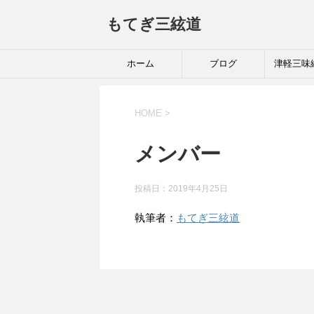
もてぎ三絃道
ホーム
ブログ
津軽三味
HOME
>
メンバー
投稿日：
2019年4月25日
執筆者：
もてぎ三絃道