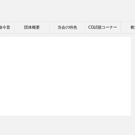
線今昔
団体概要
当会の特色
CD試聴コーナー
教